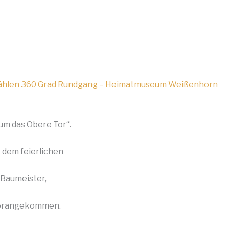
um das Obere Tor“.
t dem feierlichen
 Baumeister,
 vorangekommen.